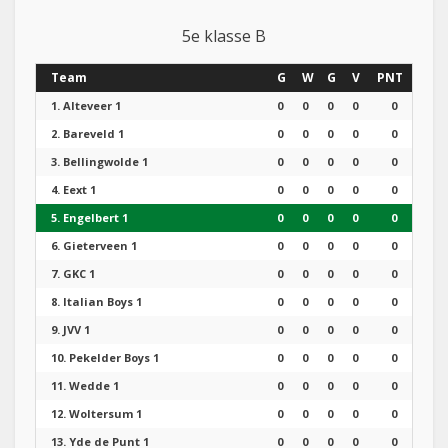
5e klasse B
Team
G
W
G
V
PNT
1.
Alteveer 1
0
0
0
0
0
2.
Bareveld 1
0
0
0
0
0
3.
Bellingwolde 1
0
0
0
0
0
4.
Eext 1
0
0
0
0
0
5.
Engelbert 1
0
0
0
0
0
6.
Gieterveen 1
0
0
0
0
0
7.
GKC 1
0
0
0
0
0
8.
Italian Boys 1
0
0
0
0
0
9.
JVV 1
0
0
0
0
0
10.
Pekelder Boys 1
0
0
0
0
0
11.
Wedde 1
0
0
0
0
0
12.
Woltersum 1
0
0
0
0
0
13.
Yde de Punt 1
0
0
0
0
0