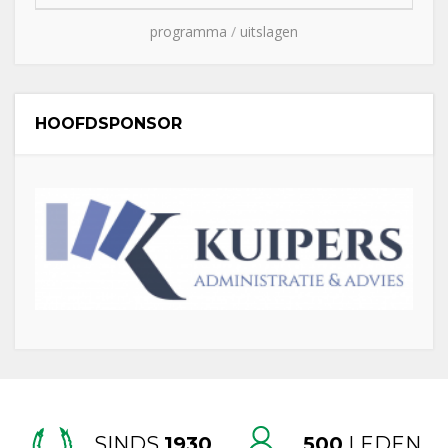
programma
/
uitslagen
HOOFDSPONSOR
SINDS
1930
500
LEDEN