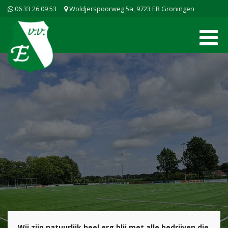
06 33 26 09 53
Woldjerspoorweg 5a, 9723 ER Groningen
Wij zijn natuurlijk heel erg blij met alle bedrijven die