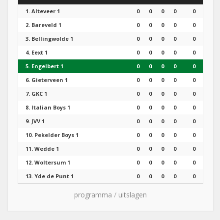
1.
Alteveer 1
0
0
0
0
0
2.
Bareveld 1
0
0
0
0
0
3.
Bellingwolde 1
0
0
0
0
0
4.
Eext 1
0
0
0
0
0
5.
Engelbert 1
0
0
0
0
0
6.
Gieterveen 1
0
0
0
0
0
7.
GKC 1
0
0
0
0
0
8.
Italian Boys 1
0
0
0
0
0
9.
JVV 1
0
0
0
0
0
10.
Pekelder Boys 1
0
0
0
0
0
11.
Wedde 1
0
0
0
0
0
12.
Woltersum 1
0
0
0
0
0
13.
Yde de Punt 1
0
0
0
0
0
programma
/
uitslagen