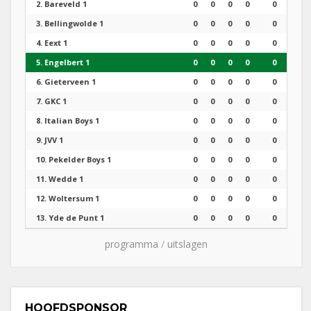
2.
Bareveld 1
0
0
0
0
0
3.
Bellingwolde 1
0
0
0
0
0
4.
Eext 1
0
0
0
0
0
5.
Engelbert 1
0
0
0
0
0
6.
Gieterveen 1
0
0
0
0
0
7.
GKC 1
0
0
0
0
0
8.
Italian Boys 1
0
0
0
0
0
9.
JVV 1
0
0
0
0
0
10.
Pekelder Boys 1
0
0
0
0
0
11.
Wedde 1
0
0
0
0
0
12.
Woltersum 1
0
0
0
0
0
13.
Yde de Punt 1
0
0
0
0
0
programma
/
uitslagen
HOOFDSPONSOR