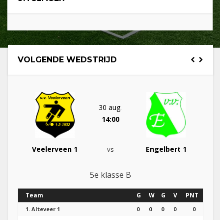
VOLGENDE WEDSTRIJD
30 aug.
14:00
Veelerveen 1
Engelbert 1
vs
5e klasse B
Team
G
W
G
V
PNT
1.
Alteveer 1
0
0
0
0
0