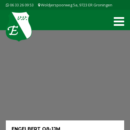
06 33 26 09 53
Woldjerspoorweg 5a, 9723 ER Groningen
ENGELBERT O8-1JM